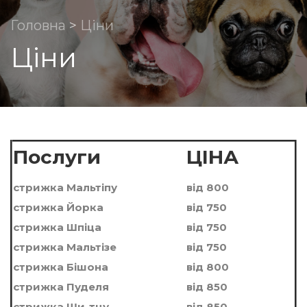
Головна
>
Цiни
Цiни
Послуги
ЦIНА
стрижка Мальтiпу
вiд 800
стрижка Йорка
вiд 750
стрижка Шпiца
вiд 750
стрижка Мальтiзе
вiд 750
стрижка Бiшона
вiд 800
стрижка Пуделя
вiд 850
стрижка Ши-тцу
вiд 850