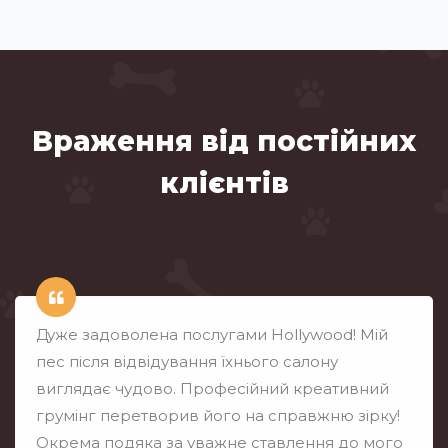
Враження від постійних
клієнтів
Дуже задоволена послугами Hollywood! Мій
пес після відвідування їхнього салону
виглядає чудово. Професійний креативний
грумінг перетворив його на справжню зірку!
Окрема подяка за уважне ставлення до мого