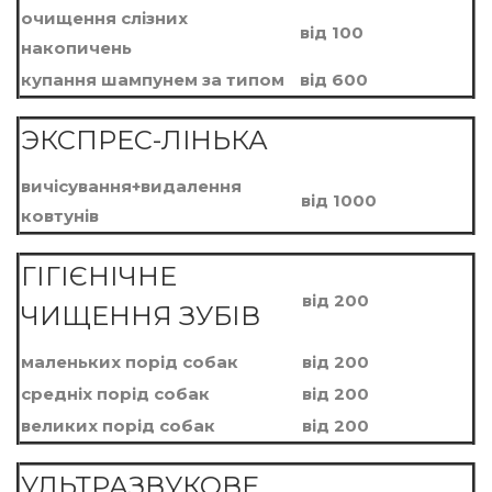
очищення слізних
вiд 100
накопичень
купання шампунем за типом
вiд 600
ЭКСПРЕС-ЛIНЬКА
вичісування+видалення
вiд 1000
ковтунів
ГІГІЄНІЧНЕ
вiд 200
ЧИЩЕННЯ ЗУБІВ
маленьких порiд собак
вiд 200
среднiх порiд собак
вiд 200
великих порiд собак
вiд 200
УЛЬТРАЗВУКОВЕ