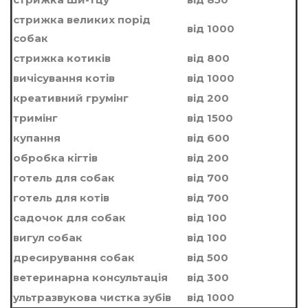
стрижка великих порід
вiд 1000
собак
стрижка котикiв
вiд 800
вичісування котів
вiд 1000
креативний грумiнг
вiд 200
тримiнг
вiд 1500
купання
вiд 600
обробка кігтів
вiд 200
готель для собак
вiд 700
готель для котiв
вiд 700
садочок для собак
вiд 100
вигул собак
вiд 100
дресирування собак
вiд 500
ветеринарна консультація
вiд 300
ультразвукова чистка зубiв
вiд 1000