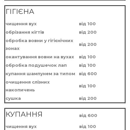
ГІГІЄНА
чищення вух
вiд 100
обрізання кігтів
вiд 200
обробка вовни у гігієнічних
вiд 200
зонах
окантування вовни на вухах
вiд 100
обробка подушечок лап
вiд 100
купання шампунем за типом
вiд 600
очищення слізних
вiд 100
накопичень
сушка
вiд 200
КУПАННЯ
вiд 600
чищення вух
вiд 100