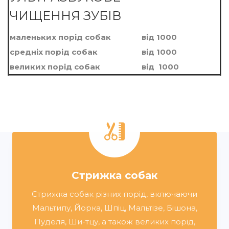
ЧИЩЕННЯ ЗУБІВ
маленьких порiд собак
вiд 1000
среднiх порiд собак
вiд 1000
великих порiд собак
вiд 1000
Стрижка собак
Стрижка собак різних порід, включаючи
Мальтипу, Йорка, Шпіц, Мальтізе, Бішона,
Пуделя, Ши-тцу, а також великих порід,