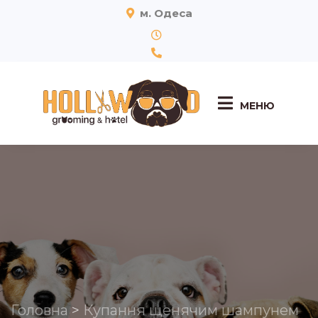
м. Одеса
МЕНЮ
Головна
>
Купання щенячим шампунем