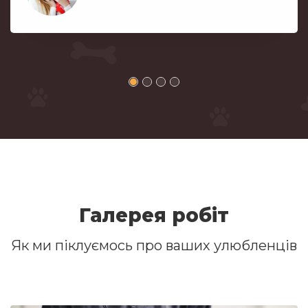
Галерея робiт
Як ми піклуємось про ваших улюбленців