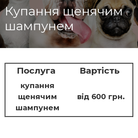
Купання щенячим
шампунем
Послуга
Вартiсть
купання
щенячим
вiд 600 грн.
шампунем