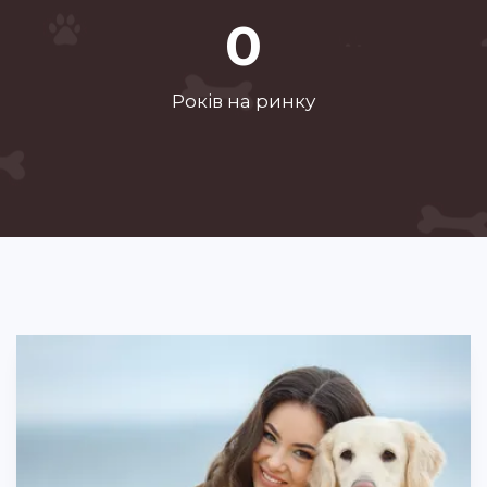
1
Рокiв на ринку