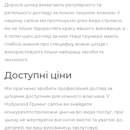
Дорослі шпиці вимагають регулярного та
ретельного догляду за їхньою пишною вовною. У
нашому салоні ми пропонуємо різні види стрижок,
які не тільки підкреслять красу вашого вихованця, а
й полегшать догляд за ним. Наші грумери мають
глибокі знання про специфіку вовни шпіців і
використовують тільки найкращі засоби та
технології.
Доступні ціни
Ми прагнемо зробити професійний догляд за
шпіцями доступним для кожного власника. У
Hollywood Грумінг салоні ви знайдете
конкурентоспроможні ціни на всі види послуг, при
цьому не жертвуючи високою якістю та увагою до
деталей, які ваш вихованець заслуговує.