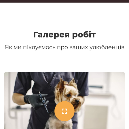
Галерея робiт
Як ми піклуємось про ваших улюбленців