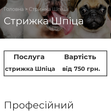
Головна
>
Стрижка Шпіца
Стрижка Шпіца
Послуга
Вартiсть
стрижка Шпiца
вiд 750 грн.
Професійний