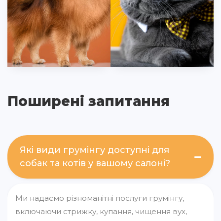
Поширені запитання
Які види грумінгу доступні для
собак та котів у вашому салоні?
Ми надаємо різноманітні послуги грумінгу,
включаючи стрижку, купання, чищення вух,