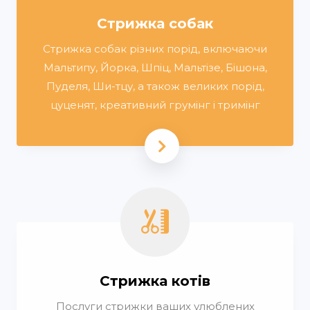
Стрижка собак
Стрижка собак різних порід, включаючи
Мальтипу, Йорка, Шпіц, Мальтізе, Бішона,
Пуделя, Ши-тцу, а також великих порід,
цуценят, креативний грумінг і тримінг
Стрижка котів
Послуги стрижки ваших улюблених