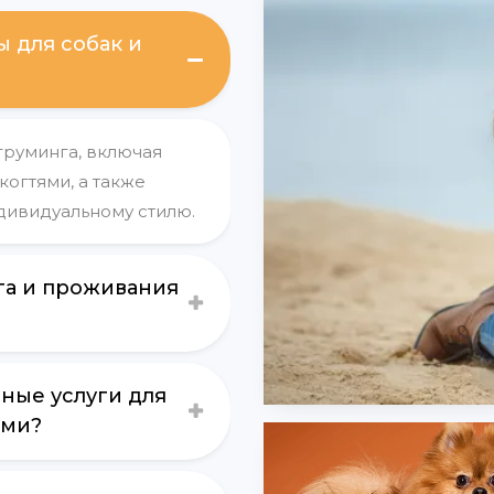
 для собак и
груминга, включая
 когтями, а также
дивидуальному стилю.
га и проживания
нные услуги для
ями?